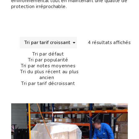
environnemental tout en maintenant une qualité de
protection irréprochable.
Trié
Tri par tarif croissant
4 résultats affichés
Tri par défaut
Tri par popularité
Tri par notes moyennes
Tri du plus récent au plus
ancien
Tri par tarif décroissant