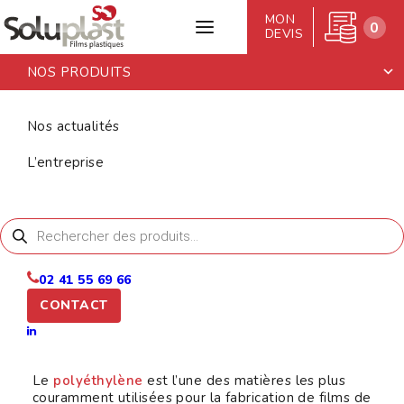
MON
0
DEVIS
NOS PRODUITS
Accueil
>
Films de palettisation en
Polyéthylène
Nos actualités
FILMS DE
L’entreprise
PALETTISATION
EN
Recherche
de
POLYÉTHYLÈNE
produits
02 41 55 69 66
CONTACT
Le
polyéthylène
est l’une des matières les plus
couramment utilisées pour la fabrication de films de