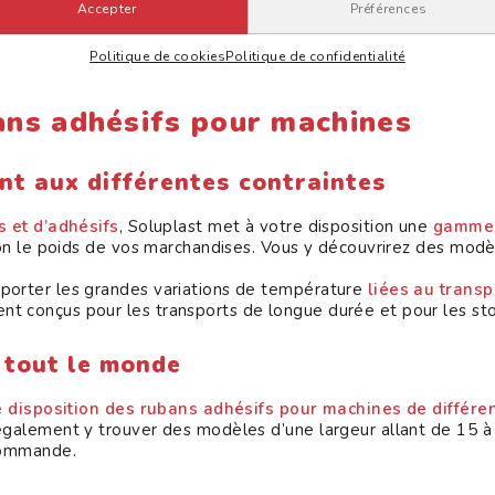
hine
, vous vous assurez de bien fermer vos colis et vos carto
Accepter
Préférences
 ont été pensés pour résister aux étirements provoqués par le
irure et à la traction.
Politique de cookies
Politique de confidentialité
quats vous permet d’optimiser vos coûts d’emballage
.
bans adhésifs pour machines
nt aux différentes contraintes
s et d’adhésifs
, Soluplast met à votre disposition une
gamme 
lon le poids de vos marchandises. Vous y découvrirez des modè
porter les grandes variations de température
liées au transp
t conçus pour les transports de longue durée et pour les sto
 tout le monde
e disposition des rubans adhésifs pour machines de différ
 également y trouver des modèles d’une largeur allant de 15 
 commande.