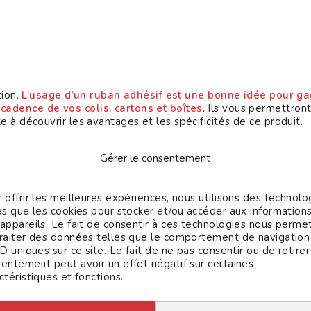
ion.
L’usage d’un ruban adhésif est une bonne idée pour ga
 cadence de vos colis, cartons et boîtes
. Ils vous permettront
ite à découvrir les avantages et les spécificités de ce produit.
Continuer sans a
adhésifs pour machines
Gérer le consentement
adence élevée de vos marchandises
 offrir les meilleures expériences, nous utilisons des technolo
es que les cookies pour stocker et/ou accéder aux information
cilement, il est toujours préférable
d’utiliser une machine à 
appareils. Le fait de consentir à ces technologies nous perme
ite des rubans adhésifs adéquats. Les rubans adhésifs pour m
raiter des données telles que le comportement de navigation
chandises.
ID uniques sur ce site. Le fait de ne pas consentir ou de retire
entement peut avoir un effet négatif sur certaines
ctéristiques et fonctions.
imale de vos cartons