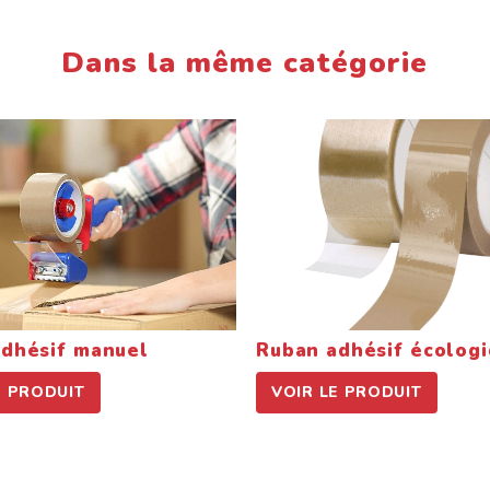
Dans la même catégorie
dhésif manuel
Ruban adhésif écologi
 PRODUIT
VOIR LE PRODUIT