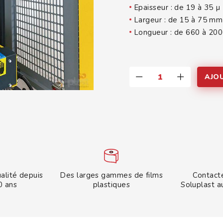
Epaisseur : de 19 à 35 µ
Largeur : de 15 à 75 mm
Longueur : de 660 à 20
quantité
AJO
de
Ruban
adhésif
pour
machines
ualité depuis
Des larges gammes de films
Contacte
0 ans
plastiques
Soluplast a