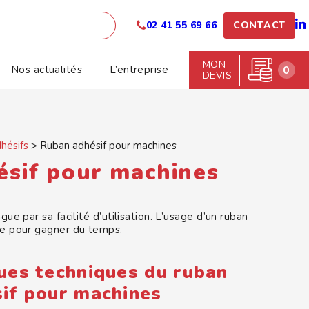
02 41 55 69 66
CONTACT
MON
Nos actualités
L’entreprise
0
DEVIS
hésifs
>
Ruban adhésif pour machines
sif pour machines
ue par sa facilité d’utilisation. L’usage d’un ruban
ée pour gagner du temps.
ues techniques du ruban
sif pour machines