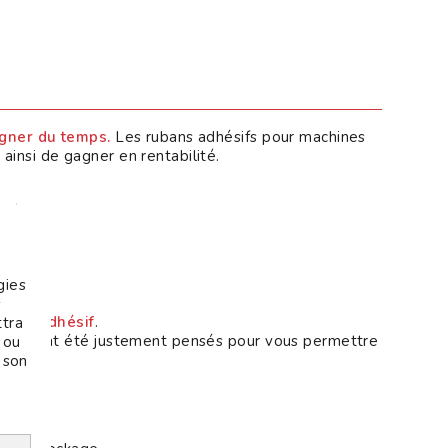
gner du temps.
Les rubans adhésifs pour machines
 ainsi de gagner en rentabilité.
ccepter
gies
s
ruban adhésif
.
ttra
achines ont été justement pensés pour vous permettre
 ou
r son