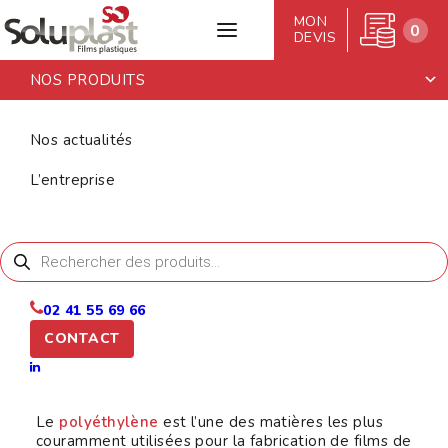
MON
0
DEVIS
NOS PRODUITS
Accueil
>
Films de palettisation en
Polyéthylène
Nos actualités
FILMS DE
L’entreprise
PALETTISATION
EN
Recherche
de
POLYÉTHYLÈNE
produits
02 41 55 69 66
CONTACT
Le
polyéthylène
est l’une des matières les plus
couramment utilisées pour la fabrication de films de