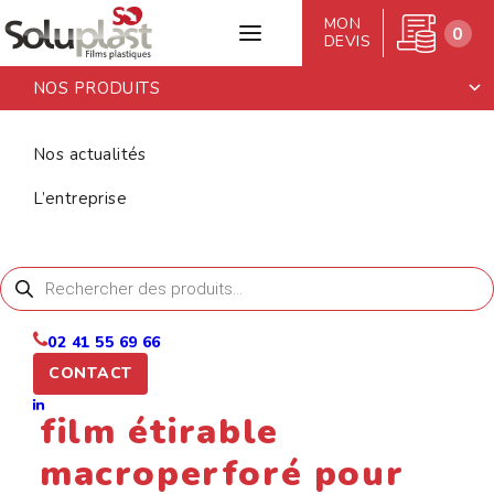
MON
0
DEVIS
NOS PRODUITS
Retour aux articles
Conseil
Nos actualités
L’entreprise
Accueil
>
Nos actualités
>
Pourquoi choisir un film
étirable macroperforé pour vos produits sensibles ?
Recherche
de
produits
12 mai 2025
02 41 55 69 66
CONTACT
Pourquoi choisir un
film étirable
macroperforé pour