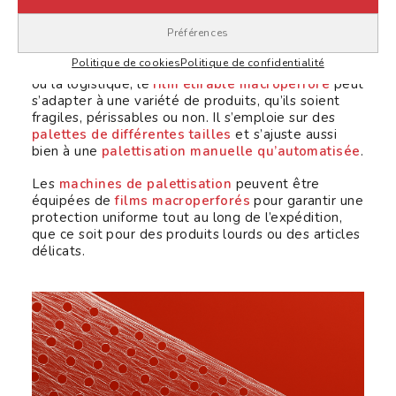
différents types de produits
Préférences
Politique de cookies
Politique de confidentialité
Que vous soyez dans l’industrie, l’agroalimentaire
ou la logistique, le
film étirable macroperforé
peut
s’adapter à une variété de produits, qu’ils soient
fragiles, périssables ou non. Il s’emploie sur des
palettes de différentes tailles
et s’ajuste aussi
bien à une
palettisation manuelle qu’automatisée
.
Les
machines de palettisation
peuvent être
équipées de
films macroperforés
pour garantir une
protection uniforme tout au long de l’expédition,
que ce soit pour des produits lourds ou des articles
délicats.