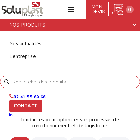
MON
0
DEVIS
NOS PRODUITS
Accueil
>
Actualité
Nos actualités
ACTUALITÉ
L’entreprise
Recherche
de
produits
Soluplast, spécialiste basé à Cholet dans la
commercialisation de films plastiques et d’adhésifs
02 41 55 69 66
pour l’emballage et l’expédition. Forts de 30 ans
CONTACT
d’expérience, nous partageons ici des informations
essentielles, des conseils et les dernières
tendances pour optimiser vos processus de
conditionnement et de logistique.