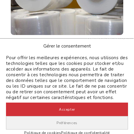
Continuer sans accepter
Film pré-étiré vs étirable classique :
Gérer le consentement
comment choisir selon votre cadence
de production ?
Pour offrir les meilleures expériences, nous utilisons des
technologies telles que les cookies pour stocker et/ou
Lire la suite
accéder aux informations des appareils. Le fait de
consentir à ces technologies nous permettra de traiter
des données telles que le comportement de navigation
Conseil
ou les ID uniques sur ce site. Le fait de ne pas consentir
ou de retirer son consentement peut avoir un effet
négatif sur certaines caractéristiques et fonctions.
Accepter
Préférences
Politique de cookies
Politique de confidentialité