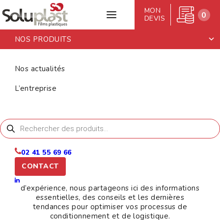
MON
0
DEVIS
NOS PRODUITS
Accueil
>
Nos actualités
Nos actualités
NOS
ACTUALITÉS
L’entreprise
Recherche
de
produits
02 41 55 69 66
Soluplast, spécialiste basé à Cholet dans la
CONTACT
commercialisation de films plastiques et d’adhésifs
pour l’emballage et l’expédition. Forts de 30 ans
d’expérience, nous partageons ici des informations
essentielles, des conseils et les dernières
tendances pour optimiser vos processus de
conditionnement et de logistique.