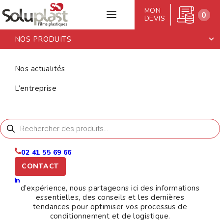
MON
0
DEVIS
NOS PRODUITS
Accueil
>
Nos actualités
Nos actualités
NOS
ACTUALITÉS
L’entreprise
Recherche
de
produits
02 41 55 69 66
Soluplast, spécialiste basé à Cholet dans la
CONTACT
commercialisation de films plastiques et d’adhésifs
pour l’emballage et l’expédition. Forts de 30 ans
d’expérience, nous partageons ici des informations
essentielles, des conseils et les dernières
tendances pour optimiser vos processus de
conditionnement et de logistique.