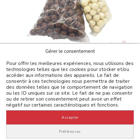
Continuer sans accepter
Comment choisir le bon sachet selon
Gérer le consentement
la nature de vos produits (Kraft, PE,
Pour offrir les meilleures expériences, nous utilisons des
zip, sous vide, etc.)
technologies telles que les cookies pour stocker et/ou
Lire la suite
accéder aux informations des appareils. Le fait de
consentir à ces technologies nous permettra de traiter
des données telles que le comportement de navigation
ou les ID uniques sur ce site. Le fait de ne pas consentir
Conseil
ou de retirer son consentement peut avoir un effet
négatif sur certaines caractéristiques et fonctions.
Accepter
Préférences