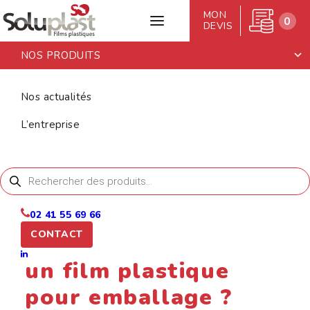
MON
0
DEVIS
NOS PRODUITS
Retour aux articles
Conseil
Nos actualités
L’entreprise
Accueil
>
Nos actualités
>
Comment bien choisir un film
plastique pour emballage ?
Recherche
de
produits
26 mai 2026
02 41 55 69 66
CONTACT
Comment bien choisir
un film plastique
pour emballage ?