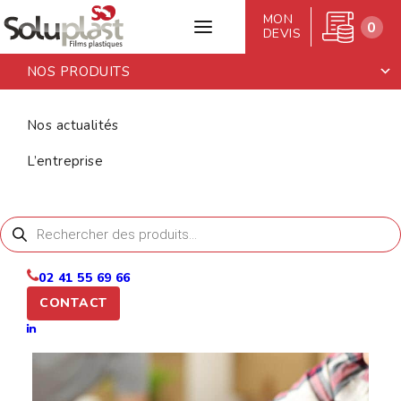
MON
0
DEVIS
NOS PRODUITS
Accueil
>
Nos produits
>
Adhésifs
>
Ruban adhésif manuel
Nos actualités
RUBAN
L’entreprise
ADHÉSIF
MANUEL
Recherche
de
produits
02 41 55 69 66
CONTACT
[desc_complete]